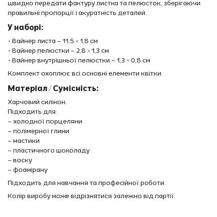
швидко передати фактуру листка та пелюсток, зберігаючи
правильні пропорції і акуратність деталей.
У наборі:
• Вайнер листа – 11,5 × 1,8 см
• Вайнер пелюстки – 2,8 × 1,3 см
• Вайнер внутрішньої пелюстки – 1,3 × 0,8 см
Комплект охоплює всі основні елементи квітки.
Матеріал / Сумісність:
Харчовий силікон.
Підходить для:
– холодної порцеляни
– полімерної глини
– мастики
– пластичного шоколаду
– воску
– фоамірану
Підходить для навчання та професійної роботи.
Колір виробу може відрізнятися залежно від партії.