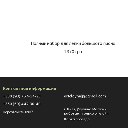
Полный набор для лепки большого пиона
1 370 грн
Контактная информация
+380 (93) 767-64-23
artclayhelp@gmail.com
+380 (50) 442-30-40
г. Киев, Украина Магазин
Перезвонить вам?
работает только он-лайн.
Карта проезда