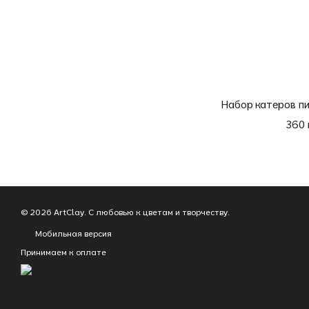
Набор катеров пи
360 
© 2026 ArtClay. С любовью к цветам и творчеству.
Мобильная версия
Принимаем к оплате