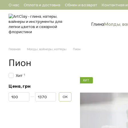
Перейти к основному контенту
О нас
Оплата и доставка
Обмен и возврат
Контактная 
Глина
Молды, ва
Главная
Молды, вайнеры, каттеры
Пион
Пион
1
Хит
ХИТ
Цена, грн
От Цена, грн
До Цена, грн
OK