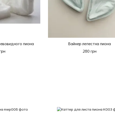
ревовидного пиона
Вайнер лепестка пиона
грн
280 грн