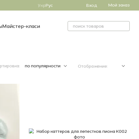
Мой заказ
Вход
Укр
Рус
ы
Майстер-класи
ртировка:
по популярности
Отображение: