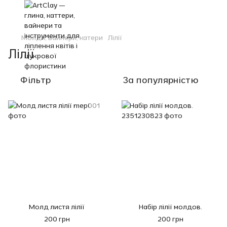
Молди, вайнери, катери
Лілії
Лілії
Фільтр
За популярністю
Молд листя лілії
Набір лілії молдов.
200 грн
200 грн