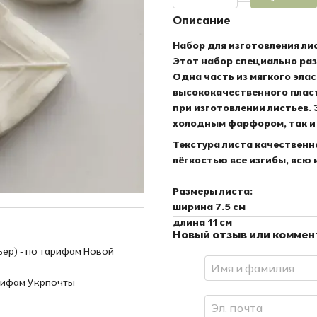
Описание
Набор для изготовления ли
Этот набор специально раз
Одна часть из мягкого эла
высококачественного плас
при изготовлении листьев.
холодным фарфором, так и
Текстура листа качественн
лёгкостью все изгибы, всю
Размеры листа:
ширина 7.5 см
длина 11 см
Новый отзыв или комме
ьер) - по тарифам Новой
рифам Укрпочты