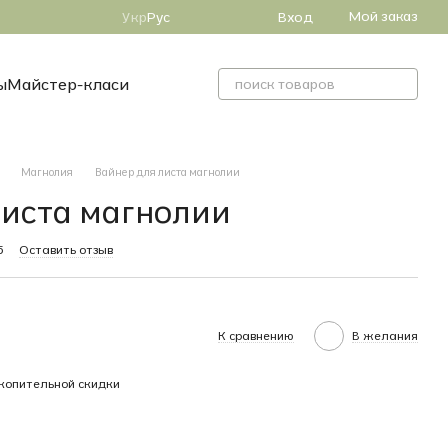
Мой заказ
Вход
Укр
Рус
ы
Майстер-класи
Магнолия
Вайнер для листа магнолии
листа магнолии
5
Оставить отзыв
К сравнению
В желания
копительной скидки