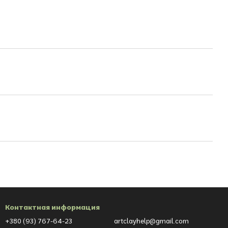
Контактная информация
+380 (93) 767-64-23
artclayhelp@gmail.com