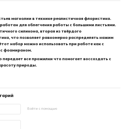
стьев магнолии в технике реалистичная флористика.
работан для облегчения работы с большими листьями.
стичного силикона, вторая из твёрдого
тика, что позволяет равномерно распределять нажим
 Этот набор можно использовать при работе как с
 с фоамираном.
о передает все прожилки что помогает воссоздать с
 красоту природы.
нтарий
Войти с помощью