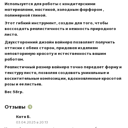
Используется для работы с кондитерскими
материалами, мастикой, холодным фарфором ,
полимерной глиной.
Этот гибкий инструмент, создан для того, чтобы
воссоздать реалистичность и нежность природного
листа.
Двухсторонний дизайн вайнера позволяет получить
оттиски с обеих сторон, придавая изделиям
неповторимую красоту и естественность вашим
работам.
Реалистичный размер вайнера точно передает форму и
текстуру листа, позволяя создавать уникальные и
восхитительные композиции, вдохновленные красотой
розы и ее листьев.
Вес 58гр.
Отзывы
1
Катя Б.
03.04.2025 в 20:13