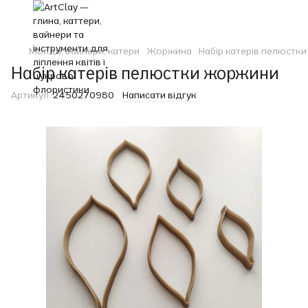
Молди, вайнери, катери
Жоржина
Набір катерів пелюстк
Набір катерів пелюстки жоржини
Артикул:
2450270980
Написати відгук