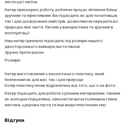
листя цієї квітки.
Катер прискорює роботу, роблячи процес ліплення більш
зручним та ефективним. Він підходить як для початківців,
так і для досвідчених майстрів, дозволяючи передати всі
природні лінії листя. Легкий у використанні та зручний в
експлуатації.
Наш катер ідеально підходить під розміри нашого
двостороннього вайнера листа півоніі.
Зручно брати разом.
Розміри:
Катер виготовлений з екологічного пластику, який
безпечний як для вас, так і для природи.
Колір пластику може відрізнятись від того, що є на фото.
Катер підходить для роботи з різними матеріалами, такими
як холодна порцеляна, самозастигаюча полімерна глина,
мастика, цукрова паста та інші види пластичних мас.
Відгуки