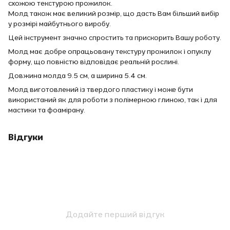
схожою текстурою прожилок.
Молд також має великий розмір, що дасть Вам більший вибір
у розмірі майбутнього виробу.
Цей інструмент значно спростить та прискорить Вашу роботу.
Молд має добре опрацьовану текстуру прожилок і опуклу
форму, що повністю відповідає реальній рослині.
Довжина молда 9.5 см, а ширина 5.4 см.
Молд виготовлений із твердого пластику і може бути
використаний як для роботи з полімерною глиною, так і для
мастики та фоамірану.
Відгуки
Додайте перший відгук