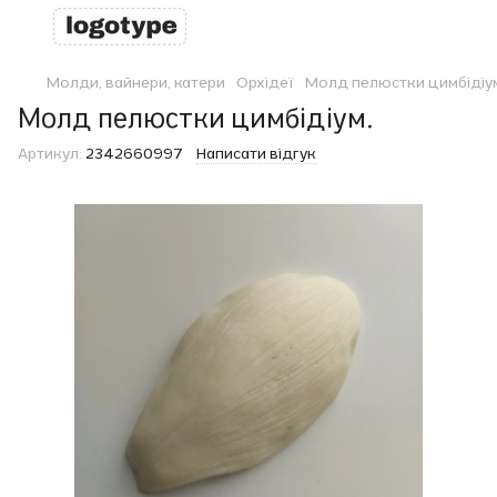
Молди, вайнери, катери
Орхідеї
Молд пелюстки цимбідіу
Молд пелюстки цимбідіум.
Артикул:
2342660997
Написати відгук