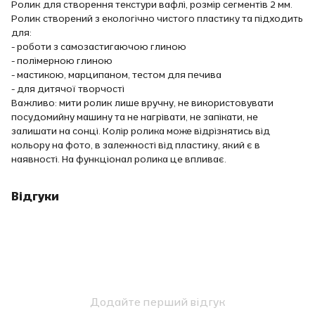
Ролик для створення текстури вафлі, розмір сегментiв 2 мм.
Ролик створений з екологічно чистого пластику та підходить
для:
- роботи з самозастигаючою глиною
- полімерною глиною
- мастикою, марципаном, тестом для печива
- для дитячої творчості
Важливо: мити ролик лише вручну, не використовувати
посудомийну машину та не нагрівати, не запікати, не
залишати на сонці. Колір ролика може відрізнятись від
кольору на фото, в залежності від пластику, який є в
наявності. На функціонал ролика це впливає.
Відгуки
Додайте перший відгук